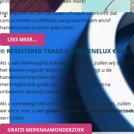
principe kan deponeren als een merk!
Het deponeren van uw naam of merk voorkomt dat
concurrenten straffeloos uw productnaam en/of
handelsnaam kunnen gebruiken.
LEES MEER...
® REGISTERED TRADE-MARK BENELUX € 489,-
Als u een merkregistratie wilt aanvragen, zullen wij deze in
het Merkenregister deponeren, hierbij krijgt u de
handelsmerkrechten van uw naam. Een
merkregistratie geldt voor 10 jaar en kan daarna
onbeperkt verlengd worden.
Als u overweegt een merkregistratie aan te vragen, zullen
we eerst voor u een
gratis identiek merknaamonderzoek
verrichten.
GRATIS MERKNAAMONDERZOEK