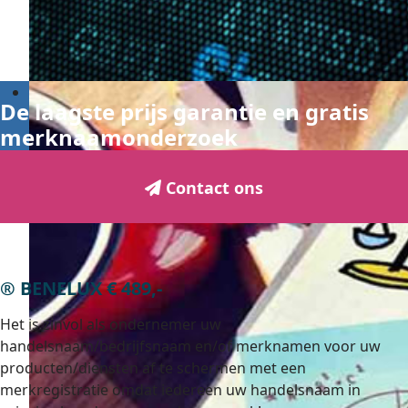
De laagste prijs garantie en gratis
merknaamonderzoek
Contact ons
® BENELUX € 489,-
Het is zinvol als ondernemer uw
handelsnaam/bedrijfsnaam en/of merknamen voor uw
producten/diensten af te schermen met een
merkregistratie omdat iedereen uw handelsnaam in